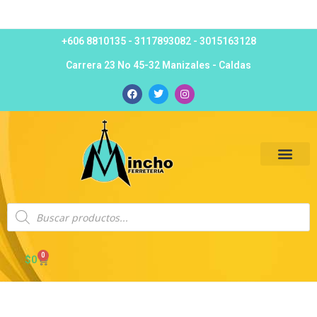
+606 8810135 - 3117893082 - 3015163128
Carrera 23 No 45-32 Manizales - Caldas
Política DyR
0
$
0